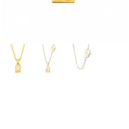
Orecchini
Bracciali
Anelli
Collane