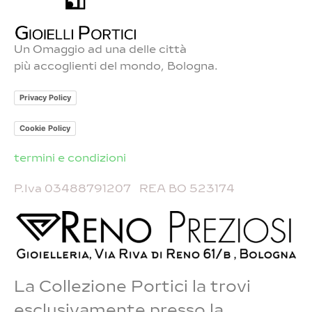
Un Omaggio ad una delle città
più accoglienti del mondo, Bologna.
Privacy Policy
Cookie Policy
Orecchini
termini e condizioni
Bracciali
P.Iva 03488791207 REA BO 523174
Anelli
Collane
La Collezione Portici la trovi
Contatti
esclusivamente presso la