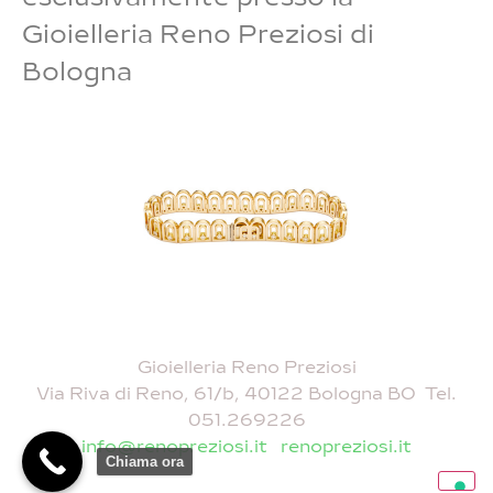
Gioielleria Reno Preziosi di
Bologna
Gioielleria Reno Preziosi
Via Riva di Reno, 61/b, 40122 Bologna BO Tel.
051.269226
info@renopreziosi.it
renopreziosi.it
Chiama ora