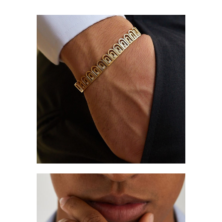
Orecchini
Bracciali
Anelli
Collane